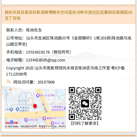
我的天涯
百度百科
新浪微博
腾讯空间
蓝色河畔
天涯社区
赶集网
百度
搜狐
58
豆丁
百姓
联系人员：陈洲先生
公司地址：汕头市龙湖区珠池路35号《金丽雅轩》1栋203房(珠池路与嵩
山路交界处)
手机电话：
15916618178
（微信同号）
电子邮箱：
1334418505@qq.com
Copyright 2025 汕头市周易预测风水择吉陈洲咨沟询工作室
粤ICP备
17122580号
网站访问量：20107808
【扫码了解更多】