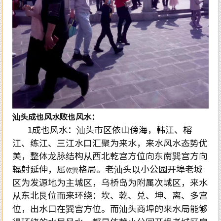
汕头成也风水败也风水：
1成也风水：汕头市区依山傍海，韩江、榕
江、练江、三江水口汇聚为来水，来水风水态势优
美，整体龙脉结构从西北乾宫方位向东南巽宫方向
辐射延伸，属
格局。老汕头以小公园开埠老城
乾巽
区为发源地为主城区，乌桥岛为附属次城区，来水
从东北艮位而来环绕：坎、乾、兑、坤、离、多宫
位，出水口在巽宫方位。而汕头商埠的来水局能够