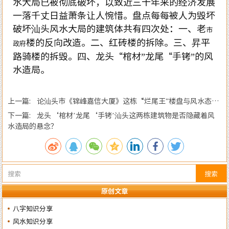
水大局已被彻底破坏，以致近三十年来的经济发展
一落千丈日益萧条让人惋惜。盘点每每被人为毁坏
破坏汕头风水大局的建筑体共有四次处：一、老
市
楼的反向改造。二、红砖楼的拆除。三、昇平
政府
路骑楼的拆毁。四、龙头“棺材”龙尾“手铐”的风
水造局。
上一篇: 论汕头市《锦峰嘉信大厦》这栋“烂尾王”楼盘与风水态势
的关系
下一篇: 龙头‘棺材’龙尾‘手铐’汕头这两栋建筑物是否隐藏着风
水造局的悬念？
搜索
原创文章
八字知识分享
风水知识分享