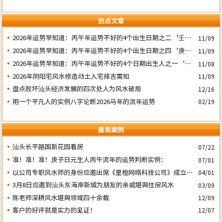
热点文章
2026年运势早知道：丙午年运势不好的4个出生日期之二‘壬子’
11/09
日
2026年运势早知道：丙午年运势不好的4个出生日期之四‘庚子’
11/09
日
2026年运势早知道：丙午年运势不好的4个日期出生人之一‘戊
11/08
子’ 日
2026年阴阳宅风水修造动土入宅择吉需知
11/09
盘点败坏汕头经济发展的四次处人为风水破局
12/16
用一个平凡人的实例八字论断2026马年的流年运势
02/19
最新案例
汕头长平路国新花园看房
07/22
准！准！准！庚子日元生人丙午流年的运势判断实例：
07/01
以公司专职风水师的身份应邀出席《星橙网络科技公司》成立5
04/01
周年庆典
3月8日应邀到汕头东海岸新城为朋友的亲戚堪舆住房风水
03/09
陈老师深耕风水堪舆领域四十余载
12/09
客户的好评就是实力的见证！
12/07