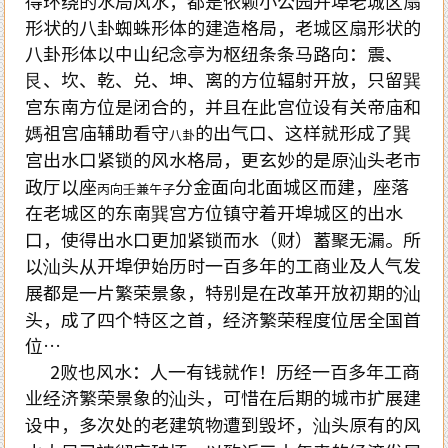
得环绕的水局风水，都是依赖小公园开埠老城区扇
形状的八卦蜘蛛形体的建造格局，老城区扇形状的
八卦形体以中山纪念亭为枢纽条条马路向：震、
艮、坎、乾、兑、坤、离的方位辐射开放，只留巽
宫东南方位是闭合的，并且在此宫位设有关帝庙和
媽祖宫庙辅助看守
的出气口、这样就形成了巽
八卦
宫出水口紧锁的风水格局，更玄妙的是原汕头老市
政厅以座
分金面向北面城区而建，座落
丙向壬兼午子
在老城区的东南巽宫方位镇守着开埠城区的出水
口，使得出水口更加紧锁而水（财）蓄聚无漏。所
以汕头从开埠伊始历时一百多年的工商业及人气发
展都是一片繁荣景象，特别是在改革开放初期的汕
头，成了四个特区之首，经济繁荣程度位居全国首
位…
2败也风水：人一有钱就作！历经一百多年工商
业经济繁荣景象的汕头，可惜在后期的城市扩展建
设中，多次处的老建筑物遭到毁坏，汕头原有的风