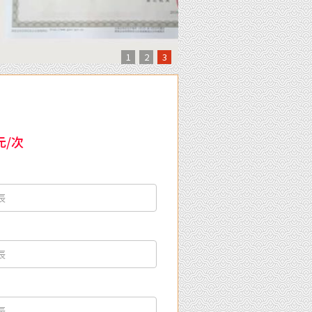
1
2
3
元/次
：
：