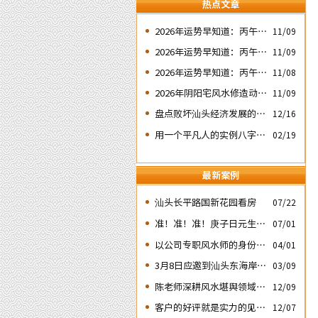
热点文章
2026年运势早知道：丙午年
11/09
运势不好的4个出生日期之
2026年运势早知道：丙午年
11/09
二‘壬子’ 日
运势不好的4个出生日期之
2026年运势早知道：丙午年
11/08
四‘庚子’ 日
运势不好的4个日期出生人
2026年阴阳宅风水修造动土
11/09
之一‘戊子’ 日
入宅择吉需知
盘点败坏汕头经济发展的四
12/16
次处人为风水破局
用一个平凡人的实例八字论
02/19
断2026马年的流年运势
最新案例
汕头长平路国新花园看房
07/22
准！准！准！庚子日元生人
07/01
丙午流年的运势判断实例：
以公司专职风水师的身份应
04/01
邀出席《星橙网络科技公
3月8日应邀到汕头东海岸新
03/09
司》成立5周年庆典
城为朋友的亲戚堪舆住房风
陈老师深耕风水堪舆领域四
12/09
水
十余载
客户的好评就是实力的见
12/07