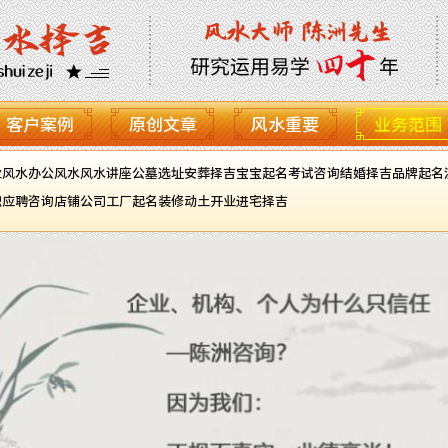
客户案例
原创文章
风水重要
业务范围
业风水
办公风水
风水讲座
公墓选址
安葬择吉
宝宝起名
考试咨询
结婚择吉
品牌起名
职应聘咨询
店铺公司工厂起名
装修动土开业进宅择吉