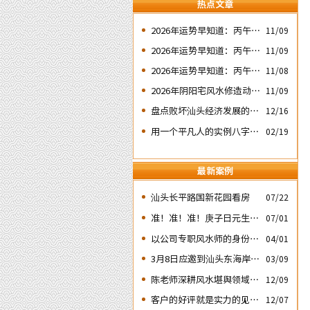
热点文章
2026年运势早知道：丙午年
11/09
运势不好的4个出生日期之
2026年运势早知道：丙午年
11/09
二‘壬子’ 日
运势不好的4个出生日期之
2026年运势早知道：丙午年
11/08
四‘庚子’ 日
运势不好的4个日期出生人
2026年阴阳宅风水修造动土
11/09
之一‘戊子’ 日
入宅择吉需知
盘点败坏汕头经济发展的四
12/16
次处人为风水破局
用一个平凡人的实例八字论
02/19
断2026马年的流年运势
最新案例
汕头长平路国新花园看房
07/22
准！准！准！庚子日元生人
07/01
丙午流年的运势判断实例：
以公司专职风水师的身份应
04/01
邀出席《星橙网络科技公
3月8日应邀到汕头东海岸新
03/09
司》成立5周年庆典
城为朋友的亲戚堪舆住房风
陈老师深耕风水堪舆领域四
12/09
水
十余载
客户的好评就是实力的见
12/07