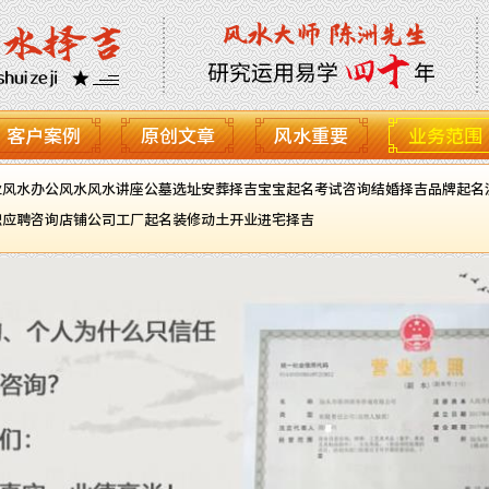
客户案例
原创文章
风水重要
业务范围
业风水
办公风水
风水讲座
公墓选址
安葬择吉
宝宝起名
考试咨询
结婚择吉
品牌起名
职应聘咨询
店铺公司工厂起名
装修动土开业进宅择吉