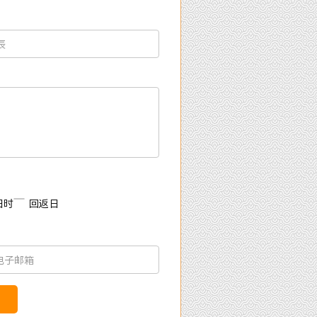
：
日时
回返日
：