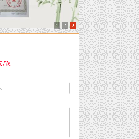
1
2
3
元/次
：