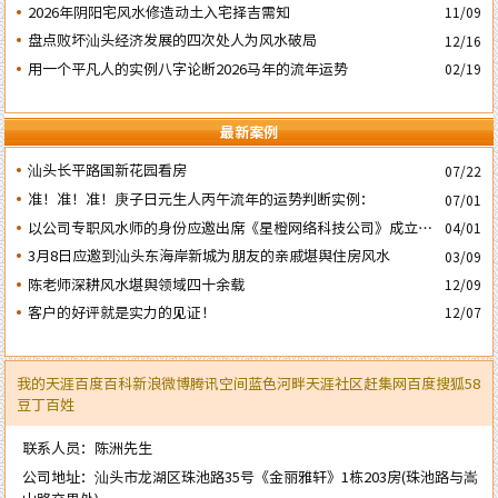
子’ 日
2026年阴阳宅风水修造动土入宅择吉需知
11/09
盘点败坏汕头经济发展的四次处人为风水破局
12/16
用一个平凡人的实例八字论断2026马年的流年运势
02/19
最新案例
汕头长平路国新花园看房
07/22
准！准！准！庚子日元生人丙午流年的运势判断实例：
07/01
以公司专职风水师的身份应邀出席《星橙网络科技公司》成立5
04/01
周年庆典
3月8日应邀到汕头东海岸新城为朋友的亲戚堪舆住房风水
03/09
陈老师深耕风水堪舆领域四十余载
12/09
客户的好评就是实力的见证！
12/07
我的天涯
百度百科
新浪微博
腾讯空间
蓝色河畔
天涯社区
赶集网
百度
搜狐
58
豆丁
百姓
联系人员：陈洲先生
公司地址：汕头市龙湖区珠池路35号《金丽雅轩》1栋203房(珠池路与嵩