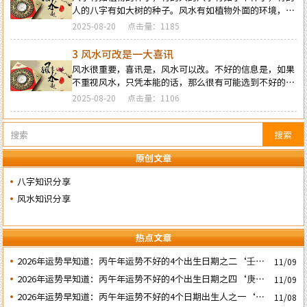
人的八字有如大树的种子。风水有如植物外面的环境，如
果环境好的话，小草永远长不到大树这么高，和大树比起
2025-08-20
点击量：1185
来，小草就是在大树的脚下。
3 风水可改是一大喜讯
风水很重要，喜讯是，风水可以改。不好的信息是，如果
不重视风水，只凭本能的话，那么很有可能选到不好的风
水，或者人为造出不好风水的房子。那，怎样才能有好风
2025-08-20
点击量：1106
水呢？
搜索
原创文章
八字知识分享
风水知识分享
热点文章
2026年运势早知道：丙午年运势不好的4个出生日期之二‘壬子’
11/09
日
2026年运势早知道：丙午年运势不好的4个出生日期之四‘庚子’
11/09
日
2026年运势早知道：丙午年运势不好的4个日期出生人之一‘戊
11/08