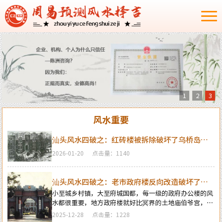
1
2
3
风水重要
汕头风水四破之：红砖楼被拆除破坏了乌桥岛龟
地风水格局
2026-01-20
点击量：1140
汕头风水四破之：老市政府楼反向改造破坏了水
局风水
小至城乡村镇，大至府城国都，每一级的政府办公楼的风
水都很重要，地方政府楼就好比冥界的土地庙伯爷宫，土
地爷管辖当地冥界的事，政府楼管辖地方阳间的百姓人
2025-12-28
点击量：1228