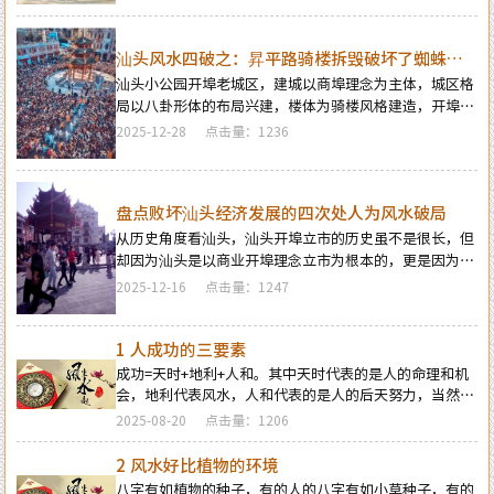
民。设置土地庙、政府楼都是为了守护一方的平安与经济
繁荣及财政的富足，更是为了配合建都建寨建城开埠起始
发源地的水口风水而设，地方政府管辖着地方经济与人
汕头风水四破之：昇平路骑楼拆毁破坏了蜘蛛网
口，主导着地方城乡的风水大局…
的风水局
汕头小公园开埠老城区，建城以商埠理念为主体，城区格
局以八卦形体的布局兴建，楼体为骑楼风格建造，开埠区
有三江出海汇聚的水源，因城区八卦形体和骑楼风格的特
2025-12-28
点击量：1236
殊形态，整个老城区形同一张蜘蛛网一样，也许就是这个
蜘蛛网的建筑风格隐藏着神秘的风水意义和作用，才有了
汕头开埠开始至改革开放初期之间一百多年工商贸行业的
持续繁荣兴旺。可惜在2000年后，昇平路骑楼的拆毁，开
盘点败坏汕头经济发展的四次处人为风水破局
埠区八卦建筑风格的蜘蛛网整体被毁坏，使得开埠城区的
从历史角度看汕头，汕头开埠立市的历史虽不是很长，但
破败加速…
却因为汕头是以商业开埠理念立市为根本的，更是因为汕
头市的地理结构及位置拥有良好的地理风水环境条件，工
2025-12-16
点击量：1247
商业贸易繁荣及人气聚集从开埠成市后至改革开放初期持
续了一百多年的兴旺景象，可惜在改革开放中后期的城市
扩展建设中，多次处的文物建筑被拆毁改变破坏了开埠发
1 人成功的三要素
源地及汕头市区整体的风水大局，以及一些人为的不合理
成功=天时+地利+人和。其中天时代表的是人的命理和机
风水造局，引发了汕头市场经济繁荣景象的一落千丈，工
会，地利代表风水，人和代表的是人的后天努力，当然天
商业的发展及人气日益萧条…
时，地利，人和，每个占比是不同的，天时占50%的力
2025-08-20
点击量：1206
量，地利占35%的力量，人的努力只占15%的力量
2 风水好比植物的环境
八字有如植物的种子，有的人的八字有如小草种子，有的