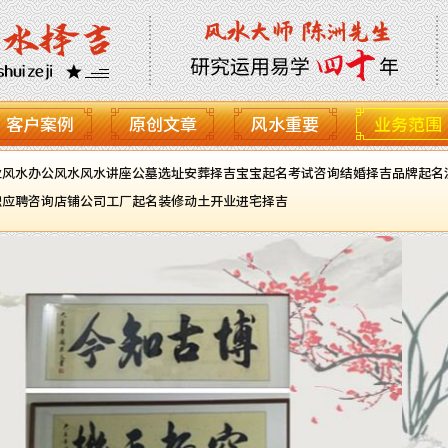
客户案例
原创文章
风水重要
业务范围
业风水
办公风水
风水讲座
公墓选址
安葬择吉
宝宝起名
考试咨询
结婚择吉
品牌起名
职应聘咨询
店铺公司工厂起名
装修动土开业进宅择吉