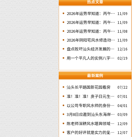
热点文章
2026年运势早知道：丙午年
11/09
运势不好的4个出生日期之
2026年运势早知道：丙午年
11/09
二‘壬子’ 日
运势不好的4个出生日期之
2026年运势早知道：丙午年
11/08
四‘庚子’ 日
运势不好的4个日期出生人
2026年阴阳宅风水修造动土
11/09
之一‘戊子’ 日
入宅择吉需知
盘点败坏汕头经济发展的四
12/16
次处人为风水破局
用一个平凡人的实例八字论
02/19
断2026马年的流年运势
最新案例
汕头长平路国新花园看房
07/22
准！准！准！庚子日元生人
07/01
丙午流年的运势判断实例：
以公司专职风水师的身份应
04/01
邀出席《星橙网络科技公
3月8日应邀到汕头东海岸新
03/09
司》成立5周年庆典
城为朋友的亲戚堪舆住房风
陈老师深耕风水堪舆领域四
12/09
水
十余载
客户的好评就是实力的见
12/07