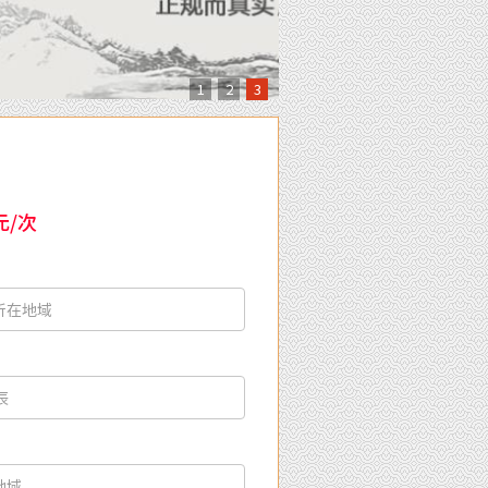
1
2
3
元/次