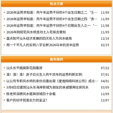
热点文章
2026年运势早知道：丙午年运势不好的4个出生日期之二‘壬子’
11/09
日
2026年运势早知道：丙午年运势不好的4个出生日期之四‘庚子’
11/09
日
2026年运势早知道：丙午年运势不好的4个日期出生人之一‘戊
11/08
子’ 日
2026年阴阳宅风水修造动土入宅择吉需知
11/09
盘点败坏汕头经济发展的四次处人为风水破局
12/16
用一个平凡人的实例八字论断2026马年的流年运势
02/19
最新案例
汕头长平路国新花园看房
07/22
准！准！准！庚子日元生人丙午流年的运势判断实例：
07/01
以公司专职风水师的身份应邀出席《星橙网络科技公司》成立5
04/01
周年庆典
3月8日应邀到汕头东海岸新城为朋友的亲戚堪舆住房风水
03/09
陈老师深耕风水堪舆领域四十余载
12/09
客户的好评就是实力的见证！
12/07