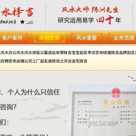
客户案例
原创文章
风水重要
业务范围
业风水
办公风水
风水讲座
公墓选址
安葬择吉
宝宝起名
考试咨询
结婚择吉
品牌起名
职应聘咨询
店铺公司工厂起名
装修动土开业进宅择吉