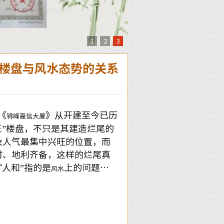
1
2
3
”楼盘与风水态势的关系
《
》从开建至今已历
锦峰嘉信大厦
”楼盘，不只是其建造烂尾的
及人气最集中兴旺的位置，而
时、地利齐备，这样的烂尾真
人和”指的是
上的问题…
风水