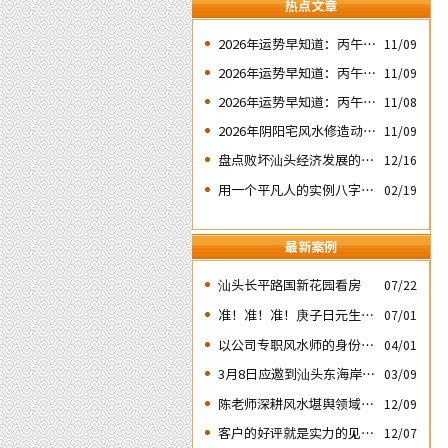
热点文章
2026年运势早知道：丙午年
11/09
运势不好的4个出生日期之
2026年运势早知道：丙午年
11/09
二‘壬子’ 日
运势不好的4个出生日期之
2026年运势早知道：丙午年
11/08
四‘庚子’ 日
运势不好的4个日期出生人
2026年阴阳宅风水修造动土
11/09
之一‘戊子’ 日
入宅择吉需知
盘点败坏汕头经济发展的四
12/16
次处人为风水破局
用一个平凡人的实例八字论
02/19
断2026马年的流年运势
最新案例
汕头长平路国新花园看房
07/22
准！准！准！庚子日元生人
07/01
丙午流年的运势判断实例：
以公司专职风水师的身份应
04/01
邀出席《星橙网络科技公
3月8日应邀到汕头东海岸新
03/09
司》成立5周年庆典
城为朋友的亲戚堪舆住房风
陈老师深耕风水堪舆领域四
12/09
水
十余载
客户的好评就是实力的见
12/07