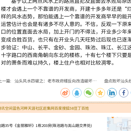
基于以上两点风水上的路煞直犯及直面去水败局原因
楼才会遇上一个不靠谱的开发商，开建十多多年还是“烂
样的风水态势，那怕能遇上一个靠谱的开发商早早的能
运营估计也会是有诸多不尽人意的。不信，反观一下原
口的位置直面去水局，加上开门的不得法，开业多少年
变成合胜百货，也只有在开业头几天旺势过后现也已逐
步验证：中山、长平、金砂、金园、珠池、珠江、长江
十字路口的西南角朝向东北的楼栋，十有七个楼下只要
对的萧条而难以持久，楼上住户也相对比较凋零。
上一篇: 汕头风水四破之：老市政府楼反向改造破坏了
盘点败坏汕头
水局风水。
腾讯空间
蓝色河畔
天涯社区
赶集网
百度
搜狐
58
豆丁
百姓
35号《金丽雅轩》1栋203房(珠池路与嵩山路交界处)