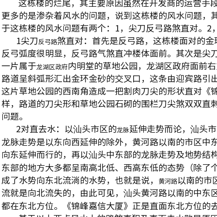
这栋楼的烂尾，其主要原因虽然在开发商的运营手段
更多的是渗杂着风水的问题，说到这栋楼的风水问题，
于这栋楼的风水问题有两个：1，尖刀反弓路煞直对。2
1尖刀
煞直对：首先是反弓路，这栋楼面对的金
反弓路
反弓弧度很明显，反弓路气煞直冲楼体面前。其次是尖
一片属于
内明堂的草地公园，龙湖区政府面前右
龙湖区政府
路道呈斜弧形汇出金环金砂的交叉口，这条由迎宾路引
这片草地公园的西南角造成一把割肉刀尖的形状直对《
样，路道的刀尖形和草地公园石砌的围栏刀尖煞双双直
问题。
2对直去水：以汕头市区的
延伸走势而论，汕头市
龙脉
龙脉走势是以东向西延伸的除外，黄河路以南的市区中
向东延伸而行的，再以汕头中东部的龙脉走势及地势结
东部的地方大多都呈南高北低、西高东低的态势（除了
成了水势向东北流淌的水势，也就是说，
以南的市
黄河路
流就是向北流失的，由此可见，汕头黄河路以南的中东
都在东北方位。《锦峰嘉信大厦》正是直面东北方位的