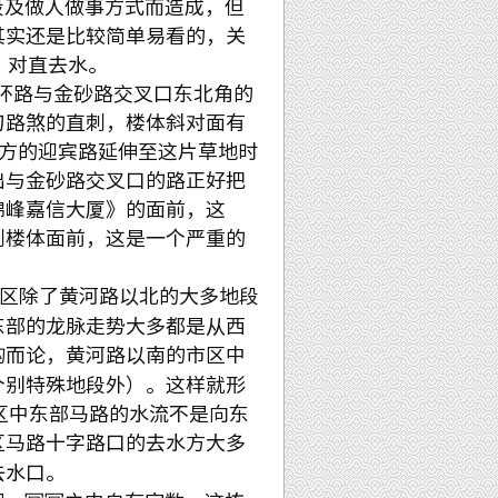
及做人做事方式而造成，但
其实还是比较简单易看的，关
，对直去水。
环路与金砂路交叉口东北角的
刀路煞的直刺，楼体斜对面有
方的迎宾路延伸至这片草地时
出与金砂路交叉口的路正好把
锦峰嘉信大厦》的面前，这
刺楼体面前，这是一个严重的
区除了黄河路以北的大多地段
东部的龙脉走势大多都是从西
构而论，黄河路以南的市区中
个别特殊地段外）。这样就形
区中东部马路的水流不是向东
区马路十字路口的去水方大多
去水口。