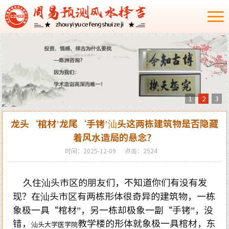
1
2
3
龙头‘棺材’龙尾‘手铐’汕头这两栋建筑物是否隐藏
着风水造局的悬念？
时间：2025-12-09
点击：2524
久住汕头市区的朋友们，不知道你们有没有发
现？在汕头市区有两栋形体很奇异的建筑物，一栋
象极一具“棺材”，另一栋却极象一副“手铐”，没
错，
教学楼的形体就象极一具棺材，东
汕头大学医学院