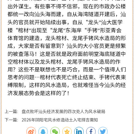
出外谋生。有些事不得不信邪，现在的市政办公楼
都统一改向汕头海而建，自从海湾隧道开建后，汕
头的官员就开始陆续出事，自从“龙头”汕大医学
楼“棺材”出现至“龙尾”东海岸“手铐”形亚青会
体育馆的建造，龙头棺材、龙尾手铐风水造局的形
成，大家是否有留意到？汕头的大小官员更是频繁
的被查落马！这是否就是政府面前明堂海底隧道中
空棺材体以及龙头棺材、龙尾手铐风水造局的作
用？这些不是联想也不是巧合，而是一个值得人们
思考的问题…棺材代表死亡终止结束、手铐代表束
缚限制，这样的风水造局，也就难怪当今汕头的经
济发展态势会是这样的了！
上一篇: 盘点败坏汕头经济发展的四次处人为风水破局
下一篇: 2026年阴阳宅风水修造动土入宅择吉需知