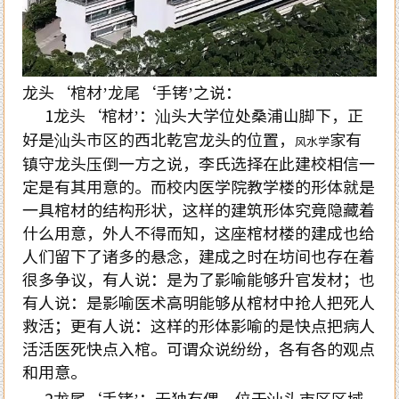
龙头‘棺材’龙尾‘手铐’之说：
1龙头‘棺材’：汕头大学位处桑浦山脚下，正
好是汕头市区的西北乾宫龙头的位置，
家有
风水学
镇守龙头压倒一方之说，李氏选择在此建校相信一
定是有其用意的。而校内医学院教学楼的形体就是
一具棺材的结构形状，这样的建筑形体究竟隐藏着
什么用意，外人不得而知，这座棺材楼的建成也给
人们留下了诸多的悬念，建成之时在坊间也存在着
很多争议，有人说：是为了影喻能够升官发材；也
有人说：是影喻医术高明能够从棺材中抢人把死人
救活；更有人说：这样的形体影喻的是快点把病人
活活医死快点入棺。可谓众说纷纷，各有各的观点
和用意。
2龙尾‘手铐’：无独有偶，位于汕头市区区域