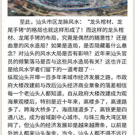
至此，汕头市区龙脉风水：“龙头棺材、龙
尾手铐”的格局也就这样形成了！而这样的龙头棺
材、龙尾手铐的布局，究竟是偶然的随意性？还是
曲意的风水造局？如果是造局，是否隐藏着什么悬
念？对汕头的风水大局是否有影响？近年来汕头官
员的频繁落马是否与这些风水造局有关？这也许正
是给风水学者们留下的一道考题了…
纵观汕头开埠一百多年来城市经济发展之路，市政
府大楼改建前与改后汕头经济商业景象的落差相信
每一个老汕头人都知道，自从政府大楼改建成为观
海景观楼后，特别是近十年来，高楼多了，高速路
多了、跨海大桥多了、海底隧道多了、高铁更是四
通八达，成为省域副中心城市、与珠三角大湾区联
网了，但汕头的经济发展却是越来越萧条，以前是
外地人都来汕头淘金，当今，汕头人都不得不远行