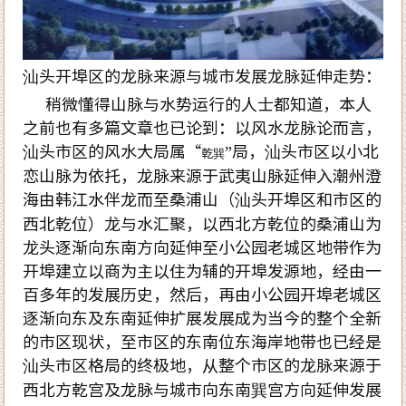
汕头开埠区的龙脉来源与城市发展龙脉延伸走势：
稍微懂得山脉与水势运行的人士都知道，本人
之前也有多篇文章也已论到：以风水龙脉论而言，
汕头市区的风水大局属“
”局，汕头市区以小北
乾巽
恋山脉为依托，龙脉来源于武夷山脉延伸入潮州澄
海由韩江水伴龙而至桑浦山（汕头开埠区和市区的
西北乾位）龙与水汇聚，以西北方乾位的桑浦山为
龙头逐渐向东南方向延伸至小公园老城区地带作为
开埠建立以商为主以住为辅的开埠发源地，经由一
百多年的发展历史，然后，再由小公园开埠老城区
逐渐向东及东南延伸扩展发展成为当今的整个全新
的市区现状，至市区的东南位东海岸地带也已经是
汕头市区格局的终极地，从整个市区的龙脉来源于
西北方乾宫及龙脉与城市向东南巽宫方向延伸发展