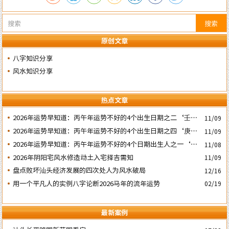
搜索
原创文章
八字知识分享
风水知识分享
热点文章
2026年运势早知道：丙午年运势不好的4个出生日期之二‘壬子’
11/09
日
2026年运势早知道：丙午年运势不好的4个出生日期之四‘庚子’
11/09
日
2026年运势早知道：丙午年运势不好的4个日期出生人之一‘戊
11/08
子’ 日
2026年阴阳宅风水修造动土入宅择吉需知
11/09
盘点败坏汕头经济发展的四次处人为风水破局
12/16
用一个平凡人的实例八字论断2026马年的流年运势
02/19
最新案例