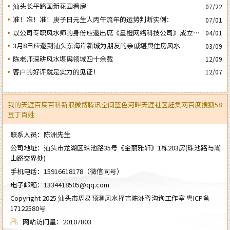
汕头长平路国新花园看房
07/22
准！准！准！庚子日元生人丙午流年的运势判断实例：
07/01
以公司专职风水师的身份应邀出席《星橙网络科技公司》成立5
04/01
周年庆典
3月8日应邀到汕头东海岸新城为朋友的亲戚堪舆住房风水
03/09
陈老师深耕风水堪舆领域四十余载
12/09
客户的好评就是实力的见证！
12/07
我的天涯
百度百科
新浪微博
腾讯空间
蓝色河畔
天涯社区
赶集网
百度
搜狐
58
豆丁
百姓
联系人员：陈洲先生
公司地址：汕头市龙湖区珠池路35号《金丽雅轩》1栋203房(珠池路与嵩
山路交界处)
手机电话：
15916618178
（微信同号）
电子邮箱：
1334418505@qq.com
Copyright 2025 汕头市周易预测风水择吉陈洲咨沟询工作室
粤ICP备
17122580号
网站访问量：20107803