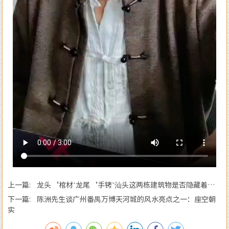
上一篇: 龙头‘棺材’龙尾‘手铐’汕头这两栋建筑物是否隐藏着风
水造局的悬念？
下一篇: 陈洲先生谈广州番禺万博天河城的风水亮点之一：座空朝
实