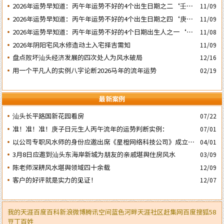
2026年运势早知道：丙午年运势不好的4个出生日期之二‘壬子’
11/09
日
2026年运势早知道：丙午年运势不好的4个出生日期之四‘庚子’
11/09
日
2026年运势早知道：丙午年运势不好的4个日期出生人之一‘戊
11/08
子’ 日
2026年阴阳宅风水修造动土入宅择吉需知
11/09
盘点败坏汕头经济发展的四次处人为风水破局
12/16
用一个平凡人的实例八字论断2026马年的流年运势
02/19
最新案例
汕头长平路国新花园看房
07/22
准！准！准！庚子日元生人丙午流年的运势判断实例：
07/01
以公司专职风水师的身份应邀出席《星橙网络科技公司》成立5
04/01
周年庆典
3月8日应邀到汕头东海岸新城为朋友的亲戚堪舆住房风水
03/09
陈老师深耕风水堪舆领域四十余载
12/09
客户的好评就是实力的见证！
12/07
我的天涯
百度百科
新浪微博
腾讯空间
蓝色河畔
天涯社区
赶集网
百度
搜狐
58
豆丁
百姓