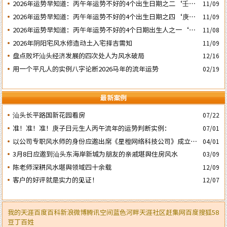
2026年运势早知道：丙午年运势不好的4个出生日期之二‘壬子’
11/09
日
2026年运势早知道：丙午年运势不好的4个出生日期之四‘庚子’
11/09
日
2026年运势早知道：丙午年运势不好的4个日期出生人之一‘戊
11/08
子’ 日
2026年阴阳宅风水修造动土入宅择吉需知
11/09
盘点败坏汕头经济发展的四次处人为风水破局
12/16
用一个平凡人的实例八字论断2026马年的流年运势
02/19
最新案例
汕头长平路国新花园看房
07/22
准！准！准！庚子日元生人丙午流年的运势判断实例：
07/01
以公司专职风水师的身份应邀出席《星橙网络科技公司》成立5
04/01
周年庆典
3月8日应邀到汕头东海岸新城为朋友的亲戚堪舆住房风水
03/09
陈老师深耕风水堪舆领域四十余载
12/09
客户的好评就是实力的见证！
12/07
我的天涯
百度百科
新浪微博
腾讯空间
蓝色河畔
天涯社区
赶集网
百度
搜狐
58
豆丁
百姓