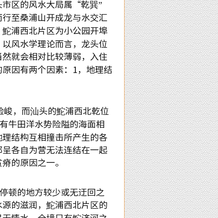
市区的风水大局属“乾巽”
而行至桑浦山开成龙与水交汇
，鮀浦西北片区为小公园开埠
，以风水学理论而言，龙头位
当然就会相对比较薄弱，入住
原因有两个因素：1，地理结
险峻，而汕头的鮀浦西北乾位
前有牛田洋水势险隘的海面相
地理结构互相撞击所产生的各
都呈各自为营无法连结在一起
贫瘠的原因之一。
停顿的地方较少或无迂回之
水源的滋润，鮀浦西北片区的
弓无情水，全境只有鮀济河之