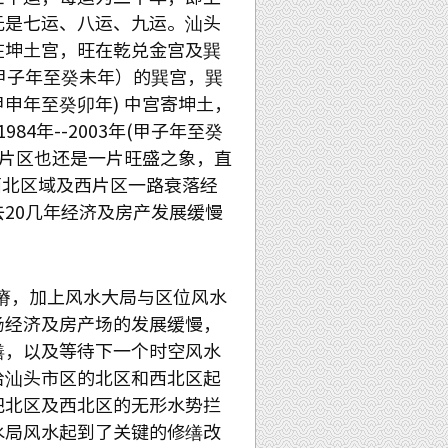
元是七运、八运、九运。汕头
在坤土宫，旺在乾兑金宫及巽
年（甲子年至癸未年）的巽宫，巽
(甲申年至癸卯年) 中宫寄坤土，
984年--2003年(甲子年至癸
西片区也还是一片旺盛之象，直
，西北区域及西片区一路衰落经
20几年经济及房产发展缓慢
瘠，加上风水大局与区位风水
场经济及房产场的发展缓慢，
缮，以及等待下一个时空风水
给汕头市区的北区和西北区起
把北区及西北区的无形水势拦
水局风水起到了关键的修缮改