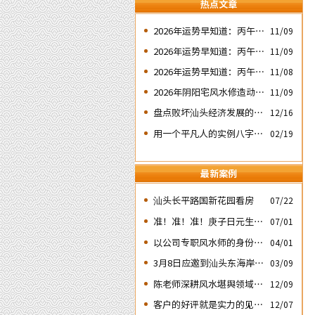
热点文章
2026年运势早知道：丙午年
11/09
运势不好的4个出生日期之
2026年运势早知道：丙午年
11/09
二‘壬子’ 日
运势不好的4个出生日期之
2026年运势早知道：丙午年
11/08
四‘庚子’ 日
运势不好的4个日期出生人
2026年阴阳宅风水修造动土
11/09
之一‘戊子’ 日
入宅择吉需知
盘点败坏汕头经济发展的四
12/16
次处人为风水破局
用一个平凡人的实例八字论
02/19
断2026马年的流年运势
最新案例
汕头长平路国新花园看房
07/22
准！准！准！庚子日元生人
07/01
丙午流年的运势判断实例：
以公司专职风水师的身份应
04/01
邀出席《星橙网络科技公
3月8日应邀到汕头东海岸新
03/09
司》成立5周年庆典
城为朋友的亲戚堪舆住房风
陈老师深耕风水堪舆领域四
12/09
水
十余载
客户的好评就是实力的见
12/07