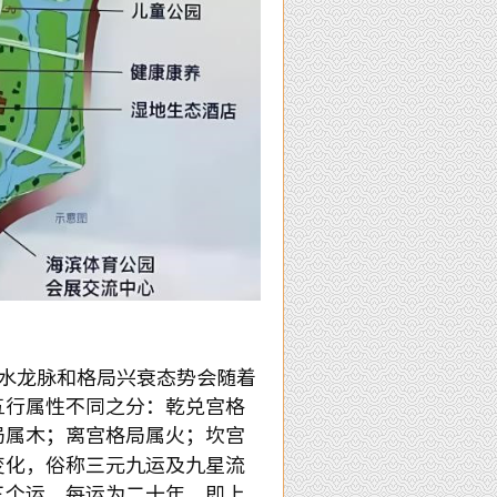
风水龙脉和格局兴衰态势会随着
五行属性不同之分：乾兑宫格
局属木；离宫格局属火；坎宫
变化，俗称三元九运及九星流
三个运，每运为二十年，即上