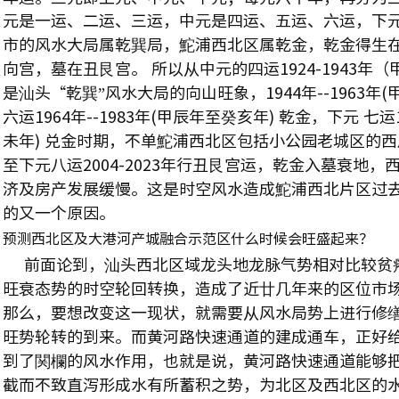
元是一运、二运、三运，中元是四运、五运、六运，下
市的风水大局属乾巽局，鮀浦西北区属乾金，乾金得生
向宫，墓在丑艮宫。 所以从中元的四运1924-1943
是汕头“乾巽”风水大局的向山旺象，1944年--1963年
六运1964年--1983年(甲辰年至癸亥年) 乾金，下元 七运1
未年) 兑金时期，不单鮀浦西北区包括小公园老城区的
至下元八运2004-2023年行丑艮宫运，乾金入墓衰地
济及房产发展缓慢。这是时空风水造成鮀浦西北片区过去
的又一个原因。
预测西北区及大港河产城融合示范区什么时候会旺盛起来？
前面论到，汕头西北区域龙头地龙脉气势相对比较贫
旺衰态势的时空轮回转换，造成了近廿几年来的区位市
那么，要想改变这一现状，就需要从风水局势上进行修
旺势轮转的到来。而黄河路快速通道的建成通车，正好
到了関欄的风水作用，也就是说，黄河路快速通道能够
截而不致直泻形成水有所蓄积之势，为北区及西北区的