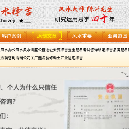
客户案例
原创文章
风水重要
业务范围
业风水
办公风水
风水讲座
公墓选址
安葬择吉
宝宝起名
考试咨询
结婚择吉
品牌起名
职应聘咨询
店铺公司工厂起名
装修动土开业进宅择吉