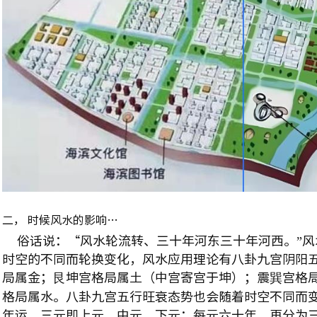
二， 时候风水的影响…
俗话说：“风水轮流转、三十年河东三十年河西。”
时空的不同而轮换变化，风水应用理论有八卦九宫阴阳
局属金；艮坤宫格局属土（中宫寄宫于坤）；震巽宫格
格局属水。八卦九宫五行旺衰态势也会随着时空不同而
年运。三元即上元、中元、下元；每元六十年，再分为