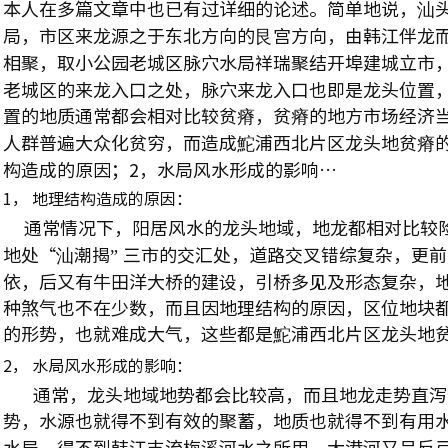
本人在多篇文章中也已有过详细的论述。简单地说，汕头
局，市区来龙源之于东北方向的艮宫方向，由韩江伴龙
相聚，取小公园老城区脉穴水局祥瑞聚结开埠建城立市
老城区的来龙入口之处，脉穴来龙入口也即是龙头位置
置的地质通常都会相对比较贫瘠，贫瘠的地方市场经济
人群普遍大众化贫穷，而造成鮀浦西北片区龙头地贫瘠的
构造成的原因；2，水局风水形成的影响…
1， 地理结构造成的原因：
通常情况下，阳居风水的龙头地域，地龙都相对比较
地处“汕潮揭” 三市的交汇处，道路交叉错综复杂，更
依，后又有牛田洋大桥的建设，引桥多见及形态复杂，
种煞气也不在少数，而且因地理结构的原因，区位地块
的形势，也就难成大气，这些都是鮀浦西北片区龙头地
2， 水局风水形成的影响：
通常，龙头地域地势都会比较高，而且地龙走势直泻
势，水源也就得不到有效的聚蓄，地质也就得不到有用
水局，得不到韩江支流梅溪河水之所用，大港河又呈反