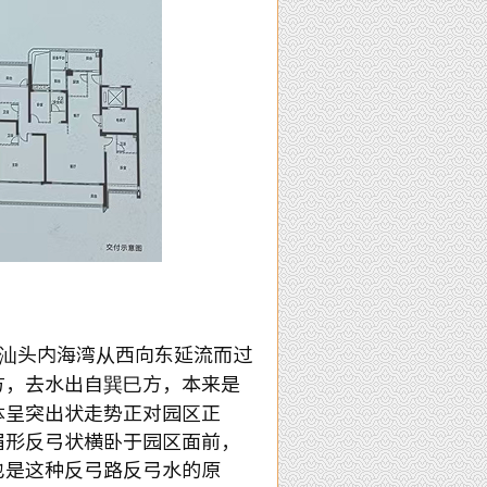
汕头内海湾从西向东延流而过
方，去水出自巽巳方，本来是
体呈突出状走势正对园区正
眉形反弓状横卧于园区面前，
也是这种反弓路反弓水的原