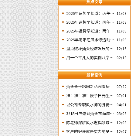
热点文章
2026年运势早知道：丙午年
11/09
运势不好的4个出生日期之
2026年运势早知道：丙午年
11/09
二‘壬子’ 日
运势不好的4个出生日期之
2026年运势早知道：丙午年
11/08
四‘庚子’ 日
运势不好的4个日期出生人
2026年阴阳宅风水修造动土
11/09
之一‘戊子’ 日
入宅择吉需知
盘点败坏汕头经济发展的四
12/16
次处人为风水破局
用一个平凡人的实例八字论
02/19
断2026马年的流年运势
最新案例
汕头长平路国新花园看房
07/22
准！准！准！庚子日元生人
07/01
丙午流年的运势判断实例：
以公司专职风水师的身份应
04/01
邀出席《星橙网络科技公
3月8日应邀到汕头东海岸新
03/09
司》成立5周年庆典
城为朋友的亲戚堪舆住房风
陈老师深耕风水堪舆领域四
12/09
水
十余载
客户的好评就是实力的见
12/07