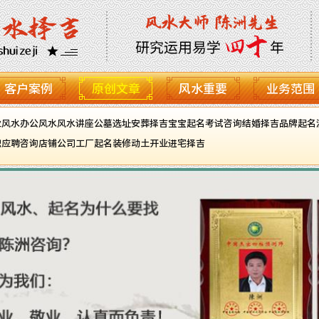
客户案例
原创文章
风水重要
业务范围
业风水
办公风水
风水讲座
公墓选址
安葬择吉
宝宝起名
考试咨询
结婚择吉
品牌起名
职应聘咨询
店铺公司工厂起名
装修动土开业进宅择吉