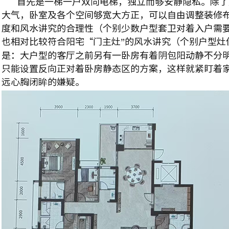
首先是一梯一户双向电梯，独立而够安静隐私。除了
大气，卧室及各个空间够宽大方正，可以自由调整装修
度和风水讲究的合理性（个别少数户型套卫对着入户需
也相对比较符合阳宅“门主灶”的风水讲究（个别户型灶
是：大户型的客厅之前另有一卧房有着阴包阳动静不分
只能设置反向正对着卧房静态区的方案，这样就紧盯着
远心胸闭眸的嫌疑。