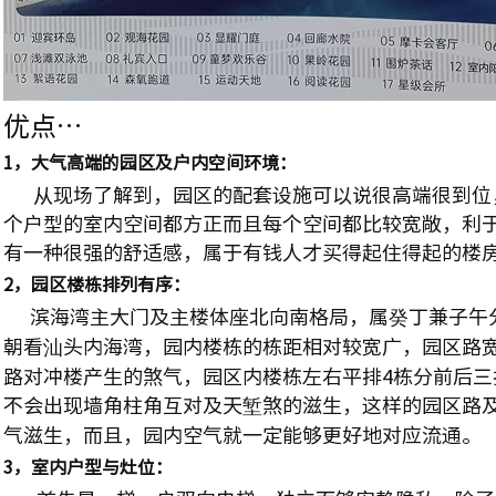
优点…
1，大气高端的园区及户内空间环境：
从现场了解到，园区的配套设施可以说很高端很到位
个户型的室内空间都方正而且每个空间都比较宽敞，利
有一种很强的舒适感，属于有钱人才买得起住得起的楼
2，园区楼栋排列有序：
滨海湾主大门及主楼体座北向南格局，属癸丁兼子午
朝看汕头内海湾，园内楼栋的栋距相对较宽广，园区路
路对冲楼产生的煞气，园区内楼栋左右平排4栋分前后三
不会出现墙角柱角互对及天堑煞的滋生，这样的园区路
气滋生，而且，园内空气就一定能够更好地对应流通。
3，室内户型与灶位：