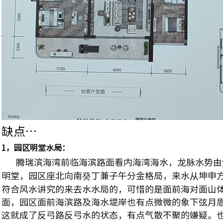
缺点…
1，园区明堂水局：
腾瑞滨海湾前临海滨路面看内海湾海水，龙脉水势由
明堂，园区座北向南癸丁兼子午分金格局，来水从坤申
符合风水讲究的来去水水局的，可惜的是面前海对面山
面，园区面前海滨路及海水堤岸也有点微微的象下弦月
这就成了反弓路反弓水的状态，有点气散不聚的嫌疑。